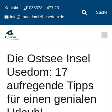
Zum
Zur
Kontakt
038378 – 477 20
Inhalt
Navigation
Suche
springen
springen
info@traumdomizil-usedom.de
Die Ostsee Insel
Usedom: 17
aufregende Tipps
für einen genialen