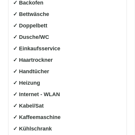
✓ Backofen
✓ Bettwäsche
✓ Doppelbett
✓ Dusche/WC
✓ Einkaufsservice
✓ Haartrockner
✓ Handtücher
✓ Heizung
✓ Internet - WLAN
✓ Kabel/Sat
✓ Kaffeemaschine
✓ Kühlschrank