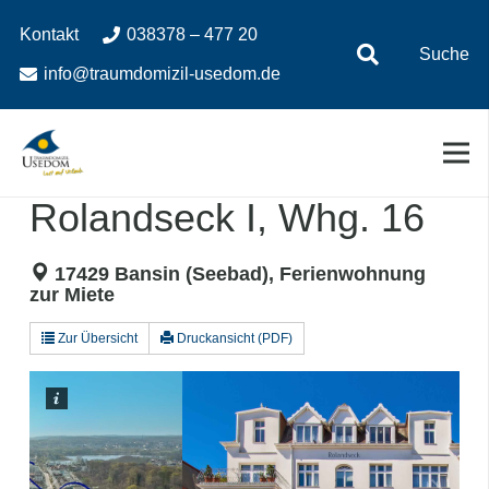
Zum
Zur
Kontakt
038378 – 477 20
Inhalt
Navigation
Suche
springen
springen
info@traumdomizil-usedom.de
Rolandseck I, Whg. 16
17429 Bansin (Seebad), Ferienwohnung
zur Miete
Zur Übersicht
Druckansicht (PDF)