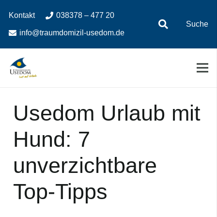
Zum
Zur
Kontakt
038378 – 477 20
Inhalt
Navigation
Suche
springen
springen
info@traumdomizil-usedom.de
Usedom Urlaub mit
Hund: 7
unverzichtbare
Top-Tipps