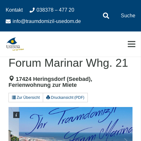
Zum
Zur
Kontakt
038378 – 477 20
Inhalt
Navigation
Suche
springen
springen
info@traumdomizil-usedom.de
Forum Marinar Whg. 21
17424 Heringsdorf (Seebad),
Ferienwohnung zur Miete
Zur Übersicht
Druckansicht (PDF)