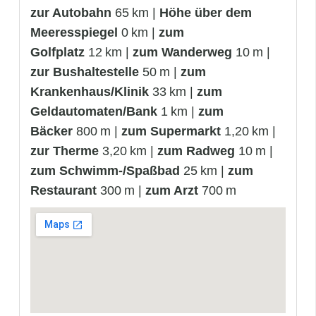
zur Autobahn
65 km |
Höhe über dem
Meeresspiegel
0 km |
zum
Golfplatz
12 km |
zum Wanderweg
10 m |
zur Bushaltestelle
50 m |
zum
Krankenhaus/Klinik
33 km |
zum
Geldautomaten/Bank
1 km |
zum
Bäcker
800 m |
zum Supermarkt
1,20 km |
zur Therme
3,20 km |
zum Radweg
10 m |
zum Schwimm-/Spaßbad
25 km |
zum
Restaurant
300 m |
zum Arzt
700 m