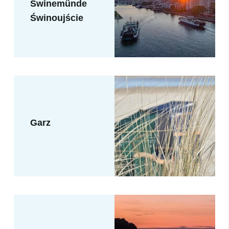
Swinemünde
Świnoujście
Garz