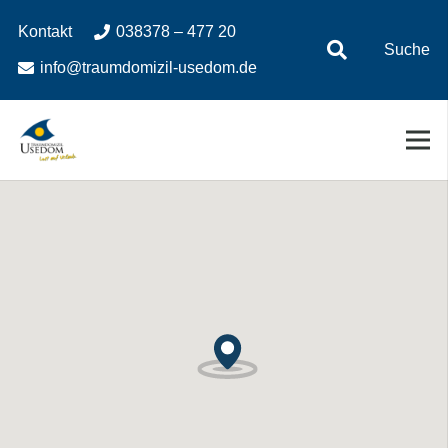
Zum
Zur
Kontakt
038378 – 477 20
Inhalt
Navigation
Suche
springen
springen
info@traumdomizil-usedom.de