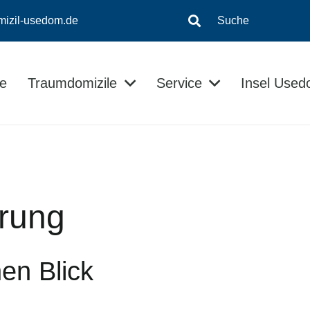
mizil-usedom.de
Suche
e
Traumdomizile
Service
Insel Use
Insel-Informationen
Kontaktloser Checkin/Checkout
Usedom Ratgeber
ärung
en Blick