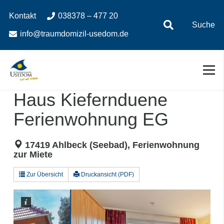
Zum
Zur
Kontakt
038378 – 477 20
Inhalt
Navigation
Suche
springen
springen
info@traumdomizil-usedom.de
Haus Kiefernduene
Ferienwohnung EG
17419 Ahlbeck (Seebad), Ferienwohnung
zur Miete
Zur Übersicht
Druckansicht (PDF)