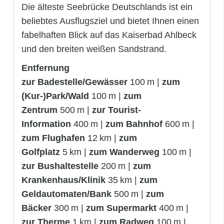
Die älteste Seebrücke Deutschlands ist ein
beliebtes Ausflugsziel und bietet Ihnen einen
fabelhaften Blick auf das Kaiserbad Ahlbeck
und den breiten weißen Sandstrand.
Entfernung
zur Badestelle/Gewässer
100 m |
zum
(Kur-)Park/Wald
100 m |
zum
Zentrum
500 m |
zur Tourist-
Information
400 m |
zum Bahnhof
600 m |
zum Flughafen
12 km |
zum
Golfplatz
5 km |
zum Wanderweg
100 m |
zur Bushaltestelle
200 m |
zum
Krankenhaus/Klinik
35 km |
zum
Geldautomaten/Bank
500 m |
zum
Bäcker
300 m |
zum Supermarkt
400 m |
zur Therme
1 km |
zum Radweg
100 m |