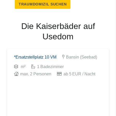
TRAUMDOMIZIL SUCHEN
Die Kaiserbäder auf
Usedom
*Ersatzstellplatz 10 VM
Bansin (Seebad)
m²
1
Badezimmer
max.
2
Personen
ab 5 EUR
/ Nacht