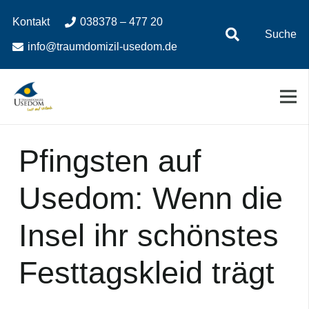
Zum
Zur
Kontakt
038378 – 477 20
Inhalt
Navigation
Suche
springen
springen
info@traumdomizil-usedom.de
Pfingsten auf
Usedom: Wenn die
Insel ihr schönstes
Festtagskleid trägt