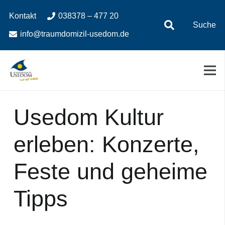
Zum
Zur
Kontakt
038378 – 477 20
Inhalt
Navigation
Suche
springen
springen
info@traumdomizil-usedom.de
Usedom Kultur
erleben: Konzerte,
Feste und geheime
Tipps