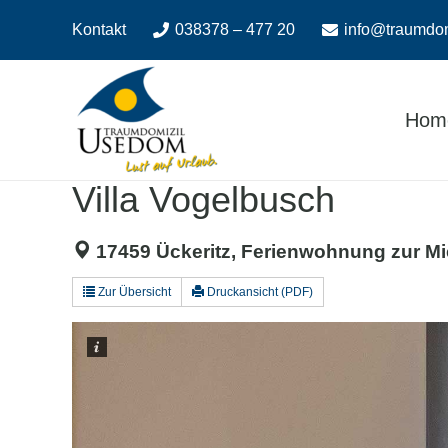
Zum
Zur
Kontakt
038378 – 477 20
info@traumdo
Inhalt
Navigation
springen
springen
Hom
Villa Vogelbusch
17459 Ückeritz, Ferienwohnung zur Mi
Zur Übersicht
Druckansicht (PDF)