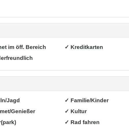
net im öff. Bereich
✓ Kreditkarten
erfreundlich
ln/Jagd
✓ Familie/Kinder
met/Genießer
✓ Kultur
(park)
✓ Rad fahren