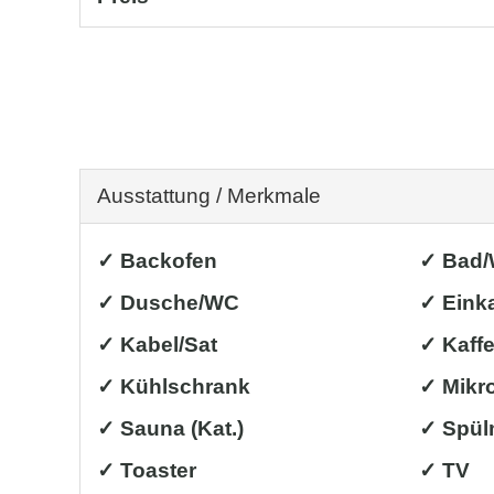
Ausstattung / Merkmale
✓ Backofen
✓ Bad
✓ Dusche/WC
✓ Eink
✓ Kabel/Sat
✓ Kaff
✓ Kühlschrank
✓ Mikr
✓ Sauna (Kat.)
✓ Spül
✓ Toaster
✓ TV