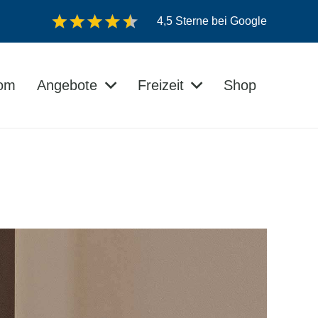
4,5 Sterne bei Google
dom
Angebote
Freizeit
Shop
Veranstaltungen auf der Insel Usedom