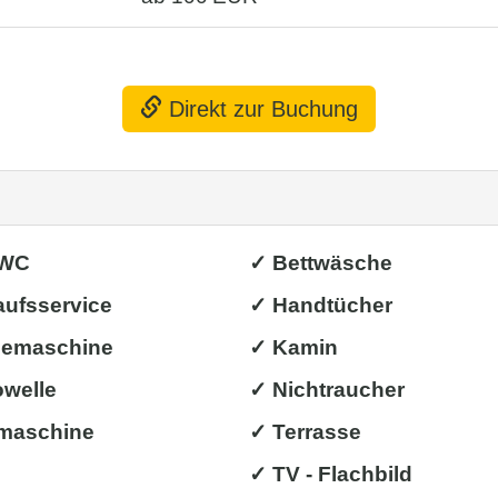
Direkt zur Buchung
/WC
✓ Bettwäsche
aufsservice
✓ Handtücher
eemaschine
✓ Kamin
owelle
✓ Nichtraucher
maschine
✓ Terrasse
✓ TV - Flachbild