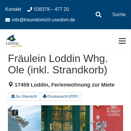
Zum
Zur
Kontakt
038378 – 477 20
Inhalt
Navigation
Suche
springen
springen
info@traumdomizil-usedom.de
Fräulein Loddin Whg.
Ole (inkl. Strandkorb)
17459 Loddin, Ferienwohnung zur Miete
Zur Übersicht
Druckansicht (PDF)