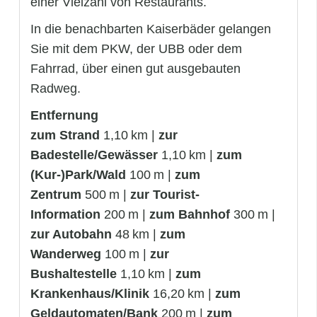
einer Vielzahl von Restaurants.
In die benachbarten Kaiserbäder gelangen
Sie mit dem PKW, der UBB oder dem
Fahrrad, über einen gut ausgebauten
Radweg.
Entfernung
zum Strand
1,10 km |
zur
Badestelle/Gewässer
1,10 km |
zum
(Kur-)Park/Wald
100 m |
zum
Zentrum
500 m |
zur Tourist-
Information
200 m |
zum Bahnhof
300 m |
zur Autobahn
48 km |
zum
Wanderweg
100 m |
zur
Bushaltestelle
1,10 km |
zum
Krankenhaus/Klinik
16,20 km |
zum
Geldautomaten/Bank
200 m |
zum