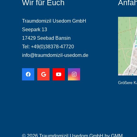
Wir für Euch
Anfah
Traumdomizil Usedom GmbH
Seepark 13
17429 Seebad Bansin
Tel: +49(0)38378-47720
info@traumdomizil-usedom.de
Größere K
© 2026 Traumdomizil Usedom GmbH by
GMM