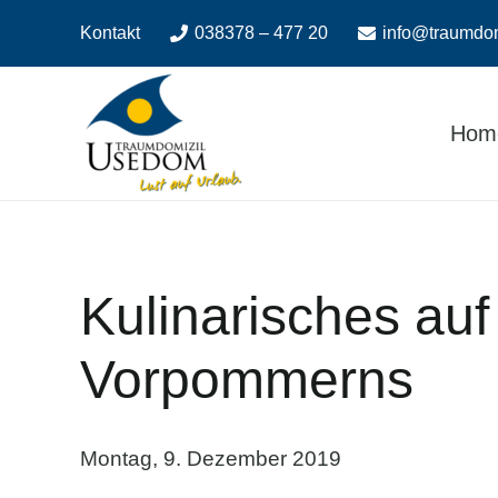
Zum
Zur
Kontakt
038378 – 477 20
info@traumdo
Inhalt
Navigation
springen
springen
Hom
Kulinarisches au
Vorpommerns
Montag, 9. Dezember 2019