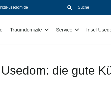
mizil-usedom.de
Suche
e
Traumdomizile
Service
Insel Use
Insel-Informationen
Kontaktloser Checkin/Checkout
Usedom Ratgeber
f Usedom: die gute K