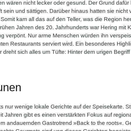
en wären nicht lecker oder gesund. Der Grund dafür li
 sein und sättigen. Darüber hinaus hatten sie nicht 
Somit kam all das auf den Teller, was die Region he
 frühen Jahren des 20. Jahrhunderts war Hering mit K
ing verpönt. Nur arme Menschen würden ihn verspeise
uten Restaurants serviert wird. Ein besonderes High
 dreht sich alles um Tüfte: Hinter dem urigen Begriff v
unen
 nur wenige lokale Gerichte auf der Speisekarte. S
eit Jahren gibt es einen verstärkten Fokus auf regio
m andauernden Gastrotrend »Back to the roots«. G