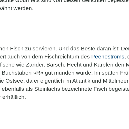
achte Gourmets sind von diesen Gerichten begeist
wähnt werden.
hen Fisch zu servieren. Und das Beste daran ist: De
tiert auch von dem Fischreichtum des
Peenestroms
,
rfische wie Zander, Barsch, Hecht und Karpfen den 
Buchstaben »R« gut munden würde. Im späten Frühja
 Ostsee, da er eigentlich im Atlantik und Mittelmeer
benfalls als Steinlachs bezeichnete Fisch begeister
erhältlich.