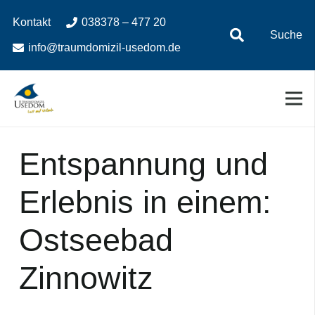
Zum
Zur
Kontakt
038378 – 477 20
Inhalt
Navigation
Suche
springen
springen
info@traumdomizil-usedom.de
Entspannung und
Erlebnis in einem:
Ostseebad
Zinnowitz