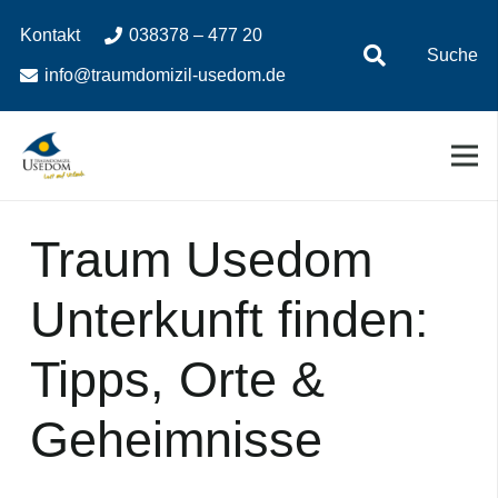
Zum
Zur
Kontakt
038378 – 477 20
Inhalt
Navigation
Suche
springen
springen
info@traumdomizil-usedom.de
Traum Usedom
Unterkunft finden:
Tipps, Orte &
Geheimnisse