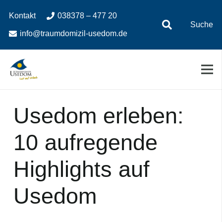
Zum
Zur
Kontakt
038378 – 477 20
Inhalt
Navigation
Suche
springen
springen
info@traumdomizil-usedom.de
Usedom erleben:
10 aufregende
Highlights auf
Usedom