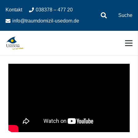
Zum
Zur
Kontakt
038378 – 477 20
Inhalt
Navigation
Suche
springen
springen
info@traumdomizil-usedom.de