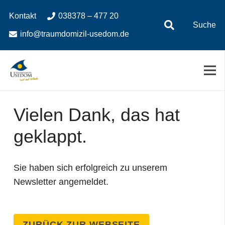
Zum
Zur
Kontakt
038378 – 477 20
Inhalt
Navigation
Suche
springen
springen
info@traumdomizil-usedom.de
Vielen Dank, das hat
geklappt.
Sie haben sich erfolgreich zu unserem
Newsletter angemeldet.
ZURÜCK ZUR WEBSEITE