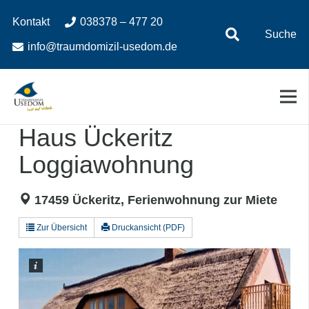
Zum
Zur
Kontakt
038378 – 477 20
Inhalt
Navigation
Suche
springen
springen
info@traumdomizil-usedom.de
Haus Ückeritz
Loggiawohnung
17459 Ückeritz, Ferienwohnung zur Miete
Zur Übersicht
Druckansicht (PDF)