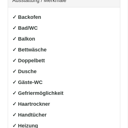
Ausstattung / Merkmale
✓ Backofen
✓ Bad/WC
✓ Balkon
✓ Bettwäsche
✓ Doppelbett
✓ Dusche
✓ Gäste-WC
✓ Gefriermöglichkeit
✓ Haartrockner
✓ Handtücher
✓ Heizung