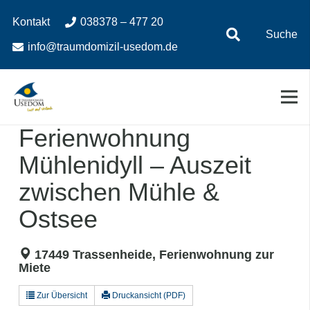
Zum
Zur
Kontakt
038378 – 477 20
Inhalt
Navigation
Suche
springen
springen
info@traumdomizil-usedom.de
Ferienwohnung
Mühlenidyll – Auszeit
zwischen Mühle &
Ostsee
17449 Trassenheide, Ferienwohnung zur
Miete
Zur Übersicht
Druckansicht (PDF)