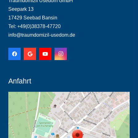
Traumdomizil Usedom GmbH
Seepark 13
17429 Seebad Bansin
Tel: +49(0)38378-47720
info@traumdomizil-usedom.de
Anfahrt