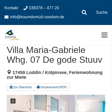
Zum
Zur
Kontakt
038378 – 477 20
Inhalt
Navigation
Suche
springen
springen
info@traumdomizil-usedom.de
Villa Maria-Gabriele
Whg. 07 De gode Stuuv
17459 Loddin / Kölpinsee, Ferienwohnung
zur Miete
Zur Übersicht
Druckansicht (PDF)