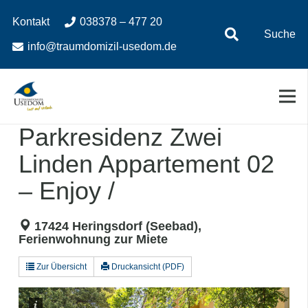
Zum
Zur
Kontakt
038378 – 477 20
Inhalt
Navigation
Suche
springen
springen
info@traumdomizil-usedom.de
Parkresidenz Zwei
Linden Appartement 02
– Enjoy /
17424 Heringsdorf (Seebad),
Ferienwohnung zur Miete
Zur Übersicht
Druckansicht (PDF)