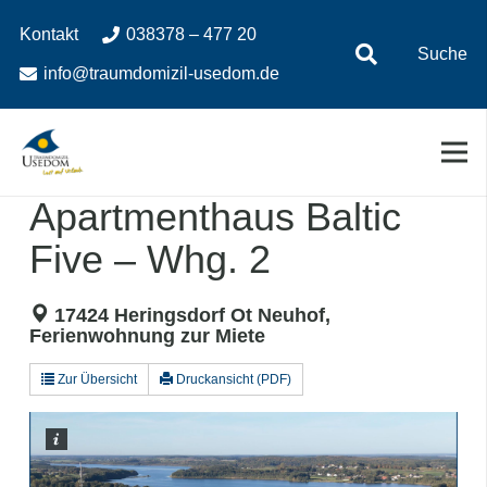
Zum
Zur
Kontakt
038378 – 477 20
Inhalt
Navigation
Suche
springen
springen
info@traumdomizil-usedom.de
Apartmenthaus Baltic
Five – Whg. 2
17424 Heringsdorf Ot Neuhof,
Ferienwohnung zur Miete
Zur Übersicht
Druckansicht (PDF)