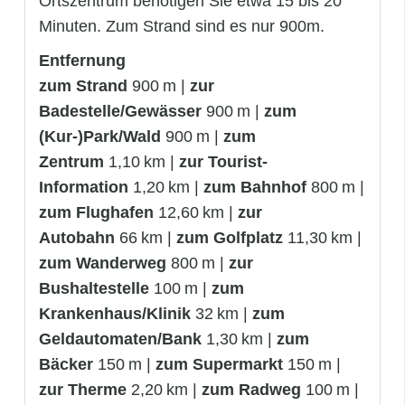
Ortszentrum benötigen Sie etwa 15 bis 20
Minuten. Zum Strand sind es nur 900m.
Entfernung
zum Strand
900 m |
zur
Badestelle/Gewässer
900 m |
zum
(Kur-)Park/Wald
900 m |
zum
Zentrum
1,10 km |
zur Tourist-
Information
1,20 km |
zum Bahnhof
800 m |
zum Flughafen
12,60 km |
zur
Autobahn
66 km |
zum Golfplatz
11,30 km |
zum Wanderweg
800 m |
zur
Bushaltestelle
100 m |
zum
Krankenhaus/Klinik
32 km |
zum
Geldautomaten/Bank
1,30 km |
zum
Bäcker
150 m |
zum Supermarkt
150 m |
zur Therme
2,20 km |
zum Radweg
100 m |