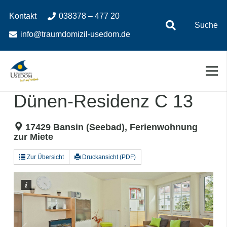
Zum
Zur
Kontakt
038378 – 477 20
Inhalt
Navigation
Suche
springen
springen
info@traumdomizil-usedom.de
Dünen-Residenz C 13
17429 Bansin (Seebad), Ferienwohnung
zur Miete
Zur Übersicht
Druckansicht (PDF)