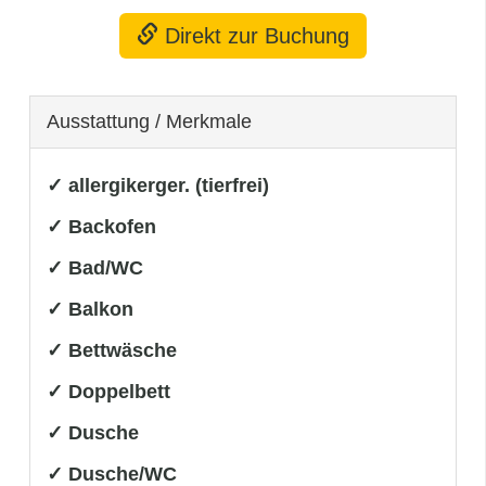
Direkt zur Buchung
Ausstattung / Merkmale
✓ allergikerger. (tierfrei)
✓ Backofen
✓ Bad/WC
✓ Balkon
✓ Bettwäsche
✓ Doppelbett
✓ Dusche
✓ Dusche/WC