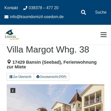
Zum
Zur
Kontakt
038378 – 477 20
Inhalt
Navigation
Suche
springen
springen
info@traumdomizil-usedom.de
Villa Margot Whg. 38
17429 Bansin (Seebad), Ferienwohnung
zur Miete
Zur Übersicht
Druckansicht (PDF)