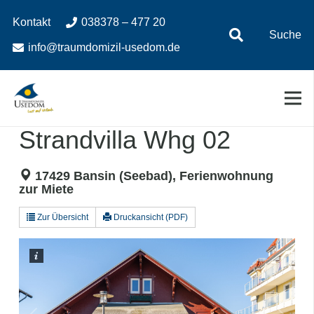
Zum
Zur
Kontakt
038378 – 477 20
Inhalt
Navigation
Suche
springen
springen
info@traumdomizil-usedom.de
Strandvilla Whg 02
17429 Bansin (Seebad), Ferienwohnung
zur Miete
Zur Übersicht
Druckansicht (PDF)