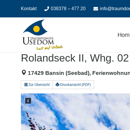
Zum
Zur
Kontakt
038378 – 477 20
info@traumdo
Inhalt
Navigation
springen
springen
Hom
Rolandseck II, Whg. 02 
17429 Bansin (Seebad), Ferienwohnun
Zur Übersicht
Druckansicht (PDF)