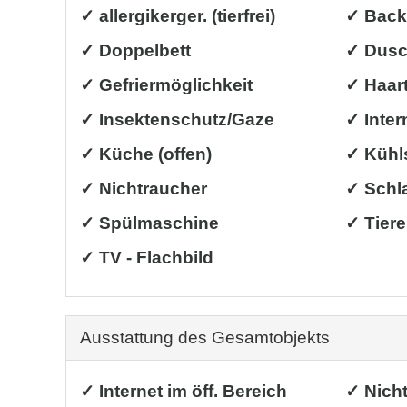
✓ allergikerger. (tierfrei)
✓ Back
✓ Doppelbett
✓ Dus
✓ Gefriermöglichkeit
✓ Haar
✓ Insektenschutz/Gaze
✓ Inter
✓ Küche (offen)
✓ Kühl
✓ Nichtraucher
✓ Schl
✓ Spülmaschine
✓ Tiere
✓ TV - Flachbild
Ausstattung des Gesamtobjekts
✓ Internet im öff. Bereich
✓ Nich