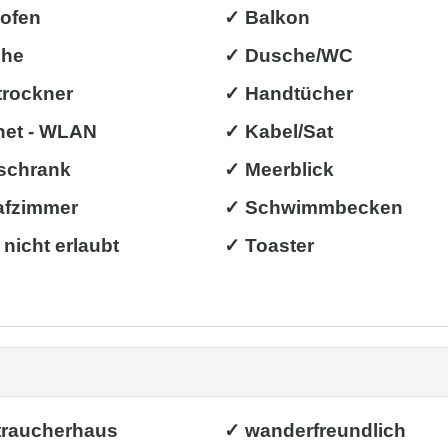
ofen
✓ Balkon
che
✓ Dusche/WC
trockner
✓ Handtücher
net - WLAN
✓ Kabel/Sat
schrank
✓ Meerblick
afzimmer
✓ Schwimmbecken
 nicht erlaubt
✓ Toaster
traucherhaus
✓ wanderfreundlich