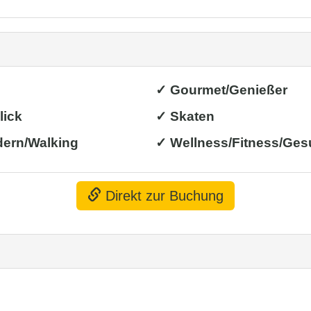
✓ Gourmet/Genießer
lick
✓ Skaten
ern/Walking
✓ Wellness/Fitness/Ges
Direkt zur Buchung