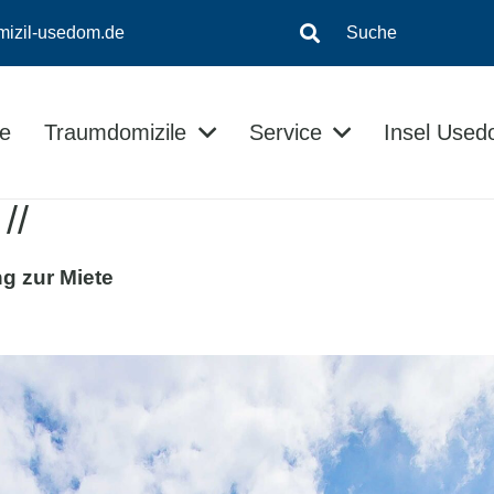
mizil-usedom.de
Suche
e
Traumdomizile
Service
Insel Use
Insel-Informationen
Kontaktloser Checkin/Checkout
Usedom Ratgeber
//
g zur Miete