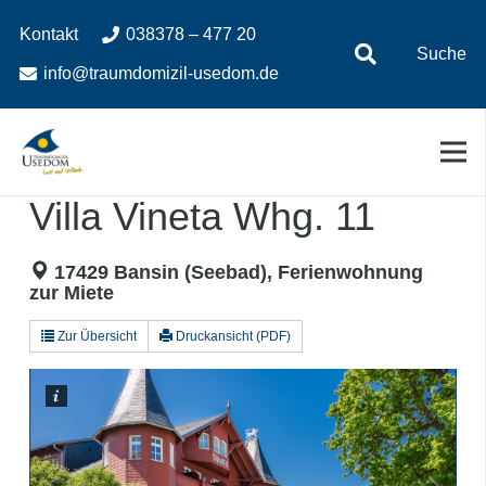
Zum
Zur
Kontakt
038378 – 477 20
Inhalt
Navigation
Suche
springen
springen
info@traumdomizil-usedom.de
Villa Vineta Whg. 11
17429 Bansin (Seebad), Ferienwohnung
zur Miete
Zur Übersicht
Druckansicht (PDF)