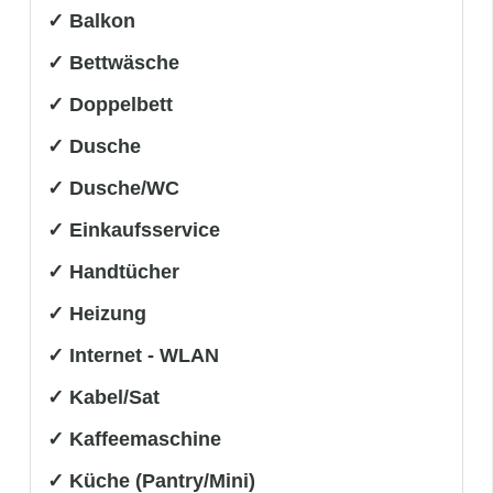
✓ Balkon
✓ Bettwäsche
✓ Doppelbett
✓ Dusche
✓ Dusche/WC
✓ Einkaufsservice
✓ Handtücher
✓ Heizung
✓ Internet - WLAN
✓ Kabel/Sat
✓ Kaffeemaschine
✓ Küche (Pantry/Mini)