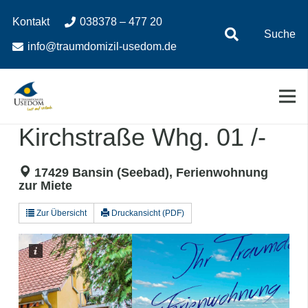
Zum
Zur
Kontakt
038378 – 477 20
Inhalt
Navigation
Suche
springen
springen
info@traumdomizil-usedom.de
Kirchstraße Whg. 01 /-
17429 Bansin (Seebad), Ferienwohnung
zur Miete
Zur Übersicht
Druckansicht (PDF)