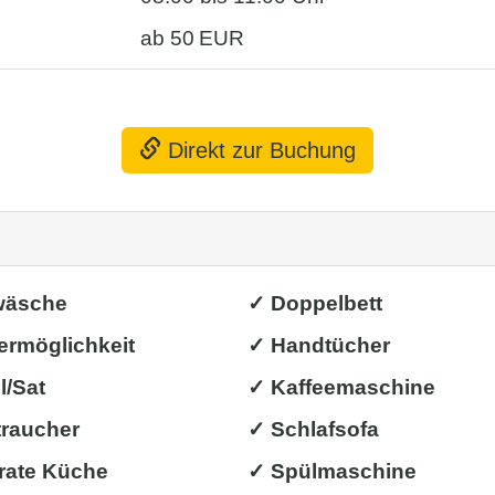
ab 50 EUR
Direkt zur Buchung
wäsche
✓ Doppelbett
ermöglichkeit
✓ Handtücher
l/Sat
✓ Kaffeemaschine
traucher
✓ Schlafsofa
rate Küche
✓ Spülmaschine