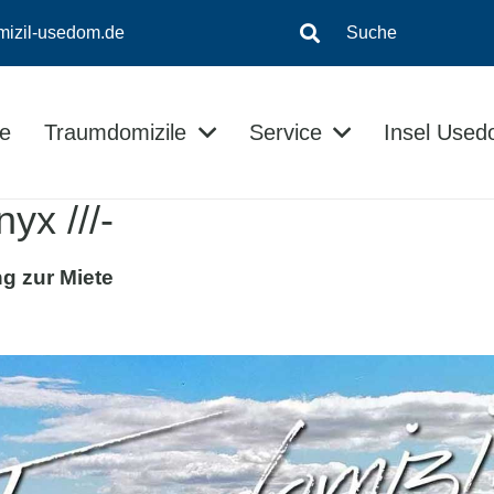
mizil-usedom.de
Suche
e
Traumdomizile
Service
Insel Use
Insel-Informationen
Kontaktloser Checkin/Checkout
Usedom Ratgeber
yx ///-
g zur Miete