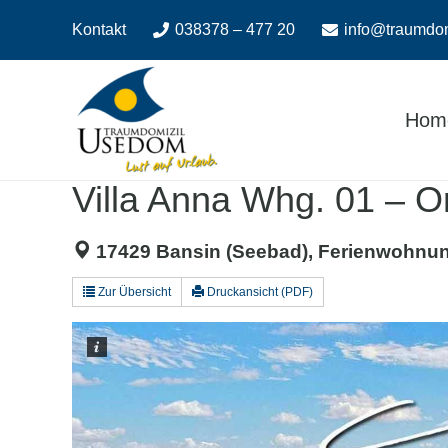
Zum
Zur
Kontakt
038378 – 477 20
info@traumdo
Inhalt
Navigation
springen
springen
Hom
Villa Anna Whg. 01 – On
17429 Bansin (Seebad), Ferienwohnun
Zur Übersicht
Druckansicht (PDF)