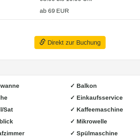
ab 69 EUR
Direkt zur Buchung
ewanne
✓ Balkon
che
✓ Einkaufsservice
l/Sat
✓ Kaffeemaschine
blick
✓ Mikrowelle
afzimmer
✓ Spülmaschine