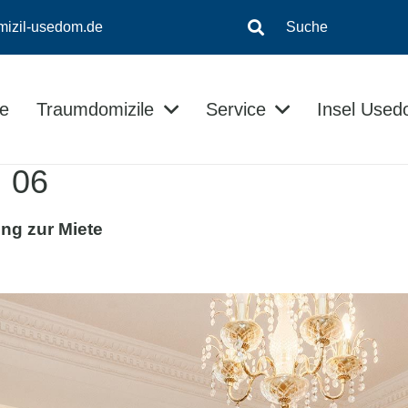
mizil-usedom.de
Suche
e
Traumdomizile
Service
Insel Use
Insel-Informationen
Kontaktloser Checkin/Checkout
Usedom Ratgeber
. 06
ng zur Miete