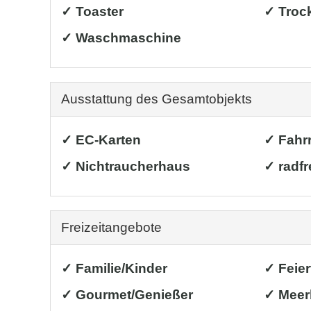
✓ Toaster
✓ Troc
✓ Waschmaschine
Ausstattung des Gesamtobjekts
✓ EC-Karten
✓ Fahr
✓ Nichtraucherhaus
✓ radfr
Freizeitangebote
✓ Familie/Kinder
✓ Feie
✓ Gourmet/Genießer
✓ Meer