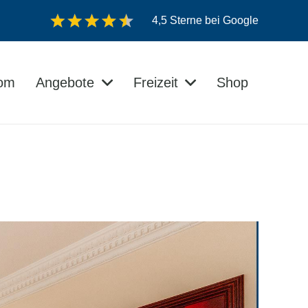
4,5 Sterne bei Google
dom
Angebote
Freizeit
Shop
Veranstaltungen auf der Insel Usedom