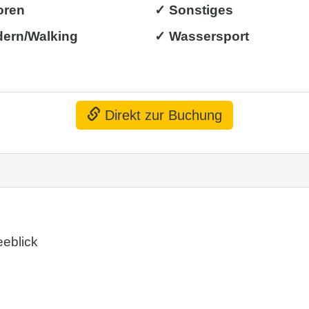
oren
✓ Sonstiges
ern/Walking
✓ Wassersport
Direkt zur Buchung
eblick