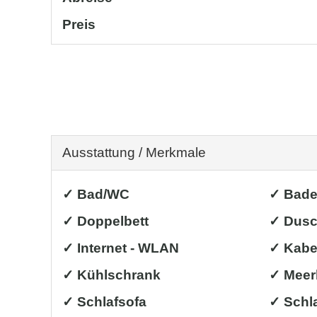
Preis
Ausstattung / Merkmale
✓ Bad/WC
✓ Bad
✓ Doppelbett
✓ Dus
✓ Internet - WLAN
✓ Kabe
✓ Kühlschrank
✓ Meer
✓ Schlafsofa
✓ Schl