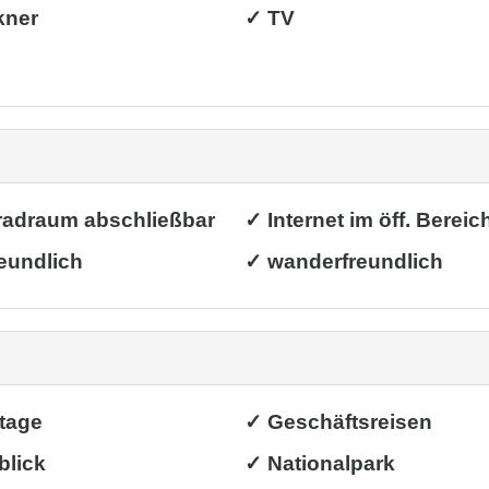
kner
✓ TV
radraum abschließbar
✓ Internet im öff. Bereic
eundlich
✓ wanderfreundlich
rtage
✓ Geschäftsreisen
blick
✓ Nationalpark