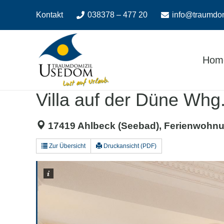
Zum
Zur
Kontakt
038378 – 477 20
info@traumdo
Inhalt
Navigation
springen
springen
Hom
Villa auf der Düne Whg
17419 Ahlbeck (Seebad), Ferienwohnu
Zur Übersicht
Druckansicht (PDF)