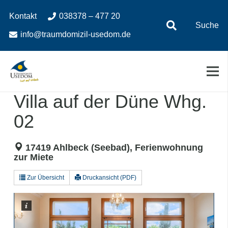
Zum
Zur
Kontakt
038378 – 477 20
Inhalt
Navigation
Suche
springen
springen
info@traumdomizil-usedom.de
Villa auf der Düne Whg.
02
17419 Ahlbeck (Seebad), Ferienwohnung
zur Miete
Zur Übersicht
Druckansicht (PDF)