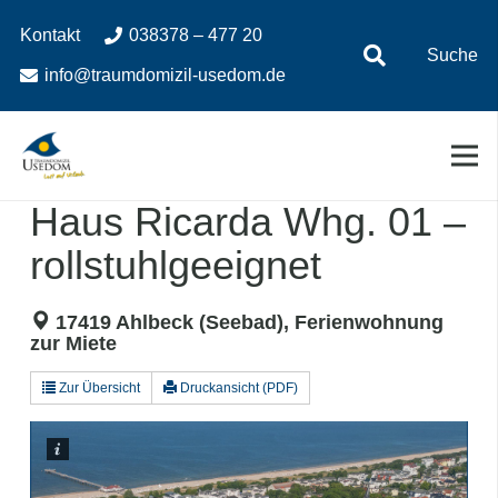
Zum
Zur
Kontakt
038378 – 477 20
Inhalt
Navigation
Suche
springen
springen
info@traumdomizil-usedom.de
Haus Ricarda Whg. 01 –
rollstuhlgeeignet
17419 Ahlbeck (Seebad), Ferienwohnung
zur Miete
Zur Übersicht
Druckansicht (PDF)