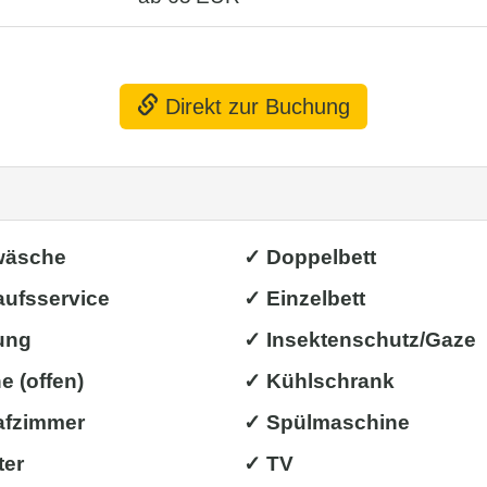
Direkt zur Buchung
wäsche
✓ Doppelbett
aufsservice
✓ Einzelbett
ung
✓ Insektenschutz/Gaze
 (offen)
✓ Kühlschrank
afzimmer
✓ Spülmaschine
ter
✓ TV