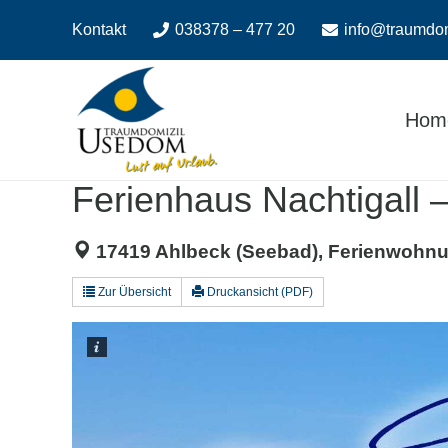
Zum
Zur
Kontakt
038378 – 477 20
info@traumdo
Inhalt
Navigation
springen
springen
Hom
Ferienhaus Nachtigall 
17419 Ahlbeck (Seebad), Ferienwohnu
Zur Übersicht
Druckansicht (PDF)