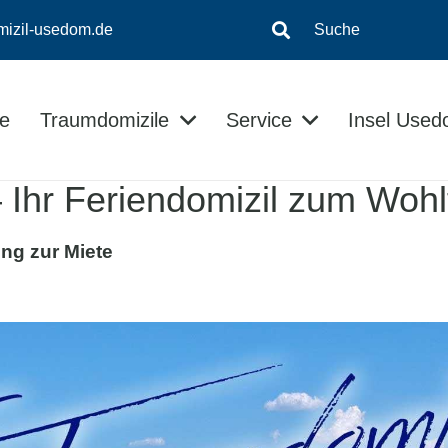
mizil-usedom.de
Suche
e
Traumdomizile
Service
Insel Use
Insel-Informationen
Kontaktloser Checkin/Checkout
Usedom Ratgeber
– Ihr Feriendomizil zum Wohl
ng zur Miete