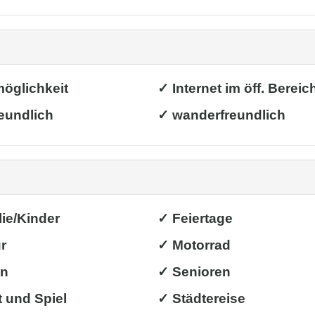
möglichkeit
✓ Internet im öff. Bereic
eundlich
✓ wanderfreundlich
ie/Kinder
✓ Feiertage
r
✓ Motorrad
en
✓ Senioren
 und Spiel
✓ Städtereise