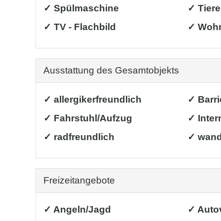
✓ Spülmaschine
✓ Tiere
✓ TV - Flachbild
✓ Wohn
Ausstattung des Gesamtobjekts
✓ allergikerfreundlich
✓ Barri
✓ Fahrstuhl/Aufzug
✓ Inter
✓ radfreundlich
✓ wand
Freizeitangebote
✓ Angeln/Jagd
✓ Auto