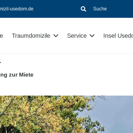
mizil-usedom.de
Suche
e
Traumdomizile
Service
Insel Use
Insel-Informationen
Kontaktloser Checkin/Checkout
Usedom Ratgeber
a
ng zur Miete