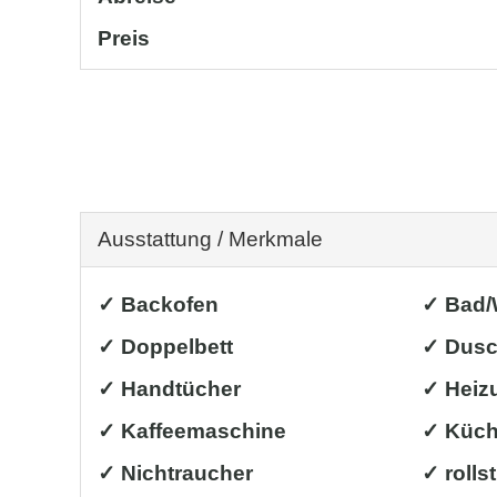
Preis
Ausstattung / Merkmale
✓ Backofen
✓ Bad
✓ Doppelbett
✓ Dus
✓ Handtücher
✓ Heiz
✓ Kaffeemaschine
✓ Küche
✓ Nichtraucher
✓ rolls