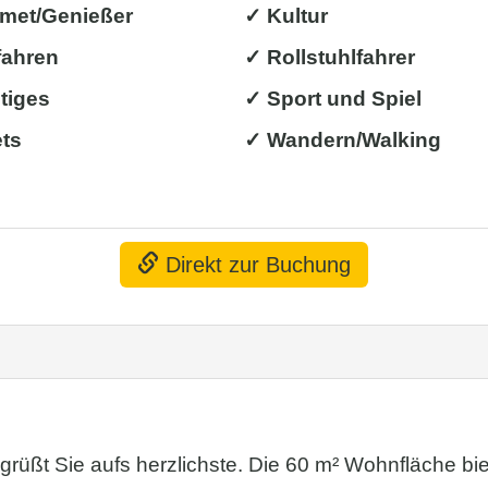
met/Genießer
✓ Kultur
fahren
✓ Rollstuhlfahrer
tiges
✓ Sport und Spiel
ets
✓ Wandern/Walking
Direkt zur Buchung
üßt Sie aufs herzlichste. Die 60 m² Wohnfläche bi