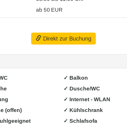
ab 50 EUR
Direkt zur Buchung
/WC
✓ Balkon
che
✓ Dusche/WC
ung
✓ Internet - WLAN
 (offen)
✓ Kühlschrank
tuhlgeeignet
✓ Schlafsofa