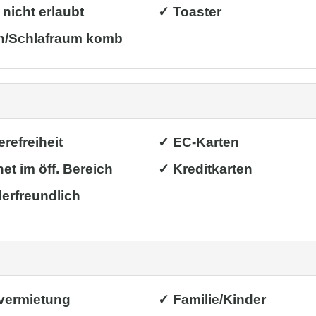
 nicht erlaubt
✓ Toaster
/Schlafraum komb
erefreiheit
✓ EC-Karten
net im öff. Bereich
✓ Kreditkarten
erfreundlich
vermietung
✓ Familie/Kinder