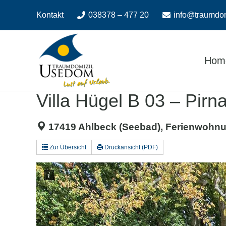
Zum
Zur
Kontakt
038378 – 477 20
info@traumdo
Inhalt
Navigation
springen
springen
Hom
Villa Hügel B 03 – Pirn
17419 Ahlbeck (Seebad), Ferienwohnu
Zur Übersicht
Druckansicht (PDF)