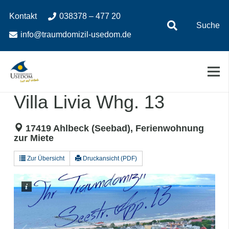
Zum
Zur
Kontakt
038378 – 477 20
Inhalt
Navigation
Suche
springen
springen
info@traumdomizil-usedom.de
Villa Livia Whg. 13
17419 Ahlbeck (Seebad), Ferienwohnung
zur Miete
Zur Übersicht
Druckansicht (PDF)