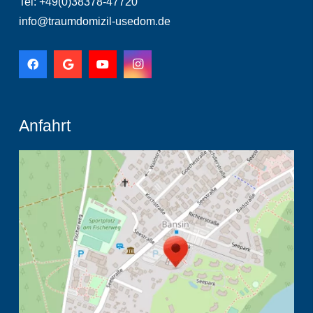
Tel: +49(0)38378-47720
info@traumdomizil-usedom.de
Anfahrt