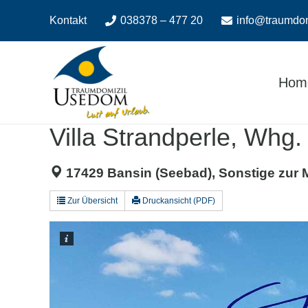
Zum
Zur
Kontakt
038378 – 477 20
info@traumdo
Inhalt
Navigation
springen
springen
Hom
Villa Strandperle, Whg.
17429 Bansin (Seebad), Sonstige zur 
Zur Übersicht
Druckansicht (PDF)