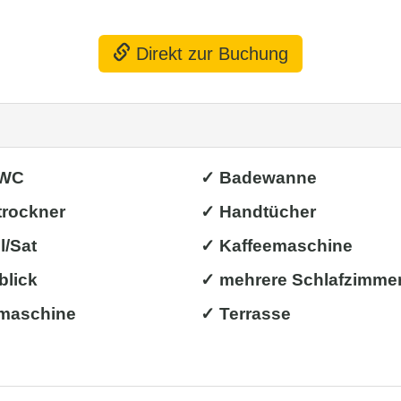
Direkt zur Buchung
/WC
✓ Badewanne
trockner
✓ Handtücher
l/Sat
✓ Kaffeemaschine
blick
✓ mehrere Schlafzimme
maschine
✓ Terrasse