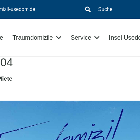
mizil-usedom.de
Suche
e
Traumdomizile
Service
Insel Use
Insel-Informationen
Kontaktloser Checkin/Checkout
Usedom Ratgeber
 04
Miete