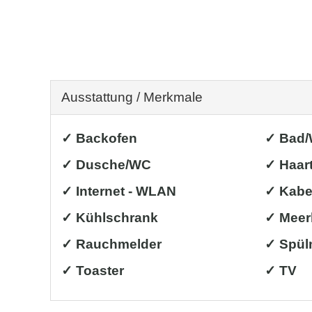
Ausstattung / Merkmale
✓ Backofen
✓ Bad
✓ Dusche/WC
✓ Haar
✓ Internet - WLAN
✓ Kabe
✓ Kühlschrank
✓ Meer
✓ Rauchmelder
✓ Spül
✓ Toaster
✓ TV