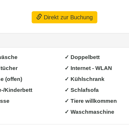
Direkt zur Buchung
wäsche
✓ Doppelbett
tücher
✓ Internet - WLAN
 (offen)
✓ Kühlschrank
-/Kinderbett
✓ Schlafsofa
asse
✓ Tiere willkommen
✓ Waschmaschine