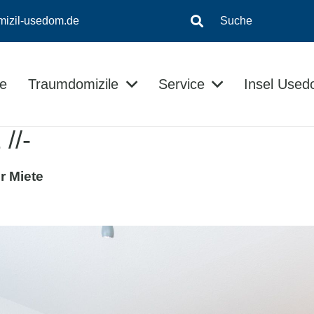
mizil-usedom.de
Suche
e
Traumdomizile
Service
Insel Use
Insel-Informationen
Kontaktloser Checkin/Checkout
Usedom Ratgeber
//-
r Miete