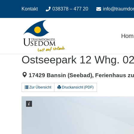
Zum
Zur
Kontakt
038378 – 477 20
info@traumdo
Inhalt
Navigation
springen
springen
Hom
Ostseepark 12 Whg. 02 
17429 Bansin (Seebad), Ferienhaus zu
Zur Übersicht
Druckansicht (PDF)