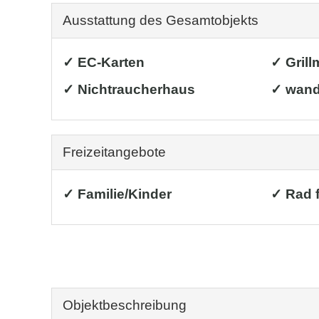
Ausstattung des Gesamtobjekts
✓ EC-Karten
✓ Grill
✓ Nichtraucherhaus
✓ wand
Freizeitangebote
✓ Familie/Kinder
✓ Rad 
Objekt­beschreibung