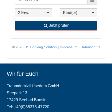
Wir für Euch
Traumdomizil Usedom GmbH
Seepark 13
17429 Seebad Bansin
Tel: +49(0)38378-47720