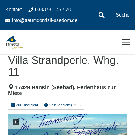
Zum
Zur
Kontakt
038378 – 477 20
Inhalt
Navigation
Suche
springen
springen
info@traumdomizil-usedom.de
Villa Strandperle, Whg.
11
17429 Bansin (Seebad), Ferienhaus zur
Miete
Zur Übersicht
Druckansicht (PDF)