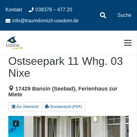
Zum
Zur
Kontakt
038378 – 477 20
Inhalt
Navigation
Suche
springen
springen
info@traumdomizil-usedom.de
Ostseepark 11 Whg. 03
Nixe
17429 Bansin (Seebad), Ferienhaus zur
Miete
Zur Übersicht
Druckansicht (PDF)