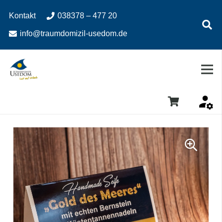
Zum
Zur
Kontakt
038378 – 477 20
Inhalt
Navigation
springen
springen
info@traumdomizil-usedom.de
Es befinden sich keine Produkte im Warenkorb.