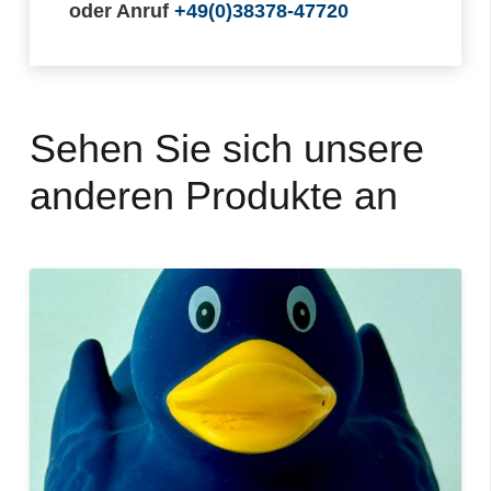
–
oder Anruf
+49(0)38378-47720
Handgemachte
Seife
Menge
Sehen Sie sich unsere
anderen Produkte an