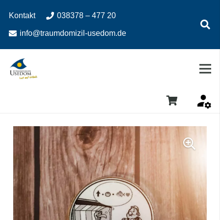
Zum
Zur
Kontakt
038378 – 477 20
Inhalt
Navigation
springen
springen
info@traumdomizil-usedom.de
Es befinden sich keine Produkte im Warenkorb.