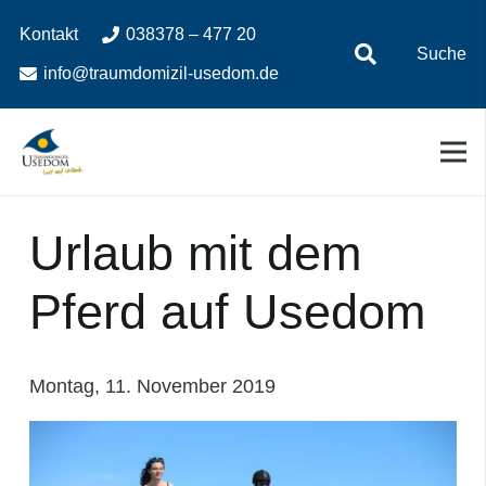
Zum
Zur
Kontakt
038378 – 477 20
Inhalt
Navigation
Suche
springen
springen
info@traumdomizil-usedom.de
Urlaub mit dem
Pferd auf Usedom
Montag, 11. November 2019