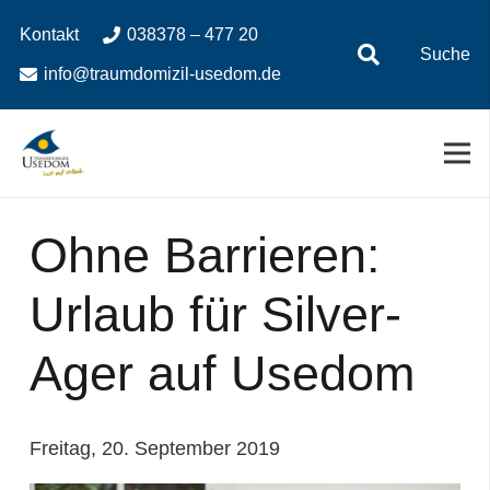
Zum
Zur
Kontakt
038378 – 477 20
Inhalt
Navigation
Suche
springen
springen
info@traumdomizil-usedom.de
Ohne Barrieren:
Urlaub für Silver-
Ager auf Usedom
Freitag, 20. September 2019