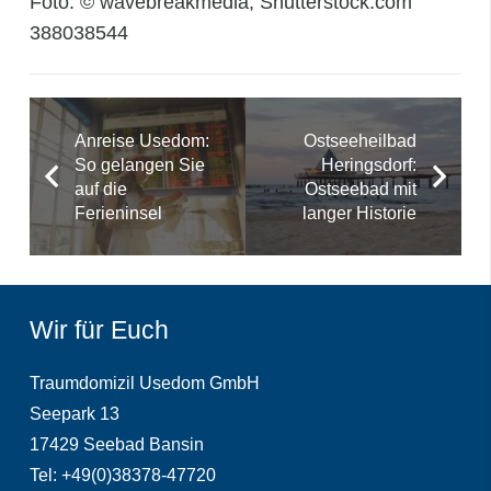
Foto: © wavebreakmedia, Shutterstock.com
388038544
Anreise Usedom:
Ostseeheilbad
So gelangen Sie
Heringsdorf:
auf die
Ostseebad mit
Ferieninsel
langer Historie
Wir für Euch
Traumdomizil Usedom GmbH
Seepark 13
17429 Seebad Bansin
Tel: +49(0)38378-47720